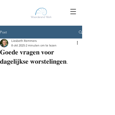
Post
Liesbeth Remmers
8 okt 2025
2 minuten om te lezen
𝐆𝐨𝐞𝐝𝐞 𝐯𝐫𝐚𝐠𝐞𝐧 𝐯𝐨𝐨𝐫
𝐝𝐚𝐠𝐞𝐥𝐢𝐣𝐤𝐬𝐞 𝐰𝐨𝐫𝐬𝐭𝐞𝐥𝐢𝐧𝐠𝐞𝐧.