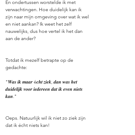
En ondertussen worstelde ik met 
verwachtingen. Hoe duidelijk kan ik 
zijn naar mijn omgeving over wat ik wel 
en niet aankan? Ik weet het zelf 
nauwelijks, dus hoe vertel ik het dan 
aan de ander?
Totdat ik mezelf betrapte op de 
gedachte:
"𝑾𝒂𝒔 𝒊𝒌 𝒎𝒂𝒂𝒓 é𝒄𝒉𝒕 𝒛𝒊𝒆𝒌, 𝒅𝒂𝒏 𝒘𝒂𝒔 𝒉𝒆𝒕 
𝒅𝒖𝒊𝒅𝒆𝒍𝒊𝒋𝒌 𝒗𝒐𝒐𝒓 𝒊𝒆𝒅𝒆𝒓𝒆𝒆𝒏 𝒅𝒂𝒕 𝒊𝒌 𝒆𝒗𝒆𝒏 𝒏𝒊𝒆𝒕𝒔 
𝒌𝒂𝒏."
Oeps. Natuurlijk wil ik niet zo ziek zijn 
dat ik écht niets kan!