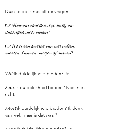
Dus stelde ik mezelf de vragen:
👉 𝒲𝒶𝒶𝓇𝑜𝓂 𝓋𝒾𝓃𝒹 𝒾𝓀 𝒽𝑒𝓉 𝓏𝑜 𝓁𝒶𝓈𝓉𝒾𝑔 𝑜𝓂 
𝒹𝓊𝒾𝒹𝑒𝓁𝒾𝒿𝓀𝒽𝑒𝒾𝒹 𝓉𝑒 𝒷𝒾𝑒𝒹𝑒𝓃?
👉 𝐼𝓈 𝒽𝑒𝓉 𝑒𝑒𝓃 𝓀𝓌𝑒𝓈𝓉𝒾𝑒 𝓋𝒶𝓃 𝓃𝒾𝑒𝓉 𝓌𝒾𝓁𝓁𝑒𝓃, 
𝓂𝑜𝑒𝓉𝑒𝓃, 𝓀𝓊𝓃𝓃𝑒𝓃, 𝓂𝑜𝑔𝑒𝓃 𝑜𝒻 𝒹𝓊𝓇𝓋𝑒𝓃?
𝓦𝓲𝓵 ik duidelijkheid bieden? Ja.
𝓚𝓪𝓷 ik duidelijkheid bieden? Nee, niet 
echt.
𝓜𝓸𝓮𝓽 ik duidelijkheid bieden? Ik denk 
van wel, maar is dat waar?
𝓜𝓪𝓰 ik duidelijkheid bieden? Ja.