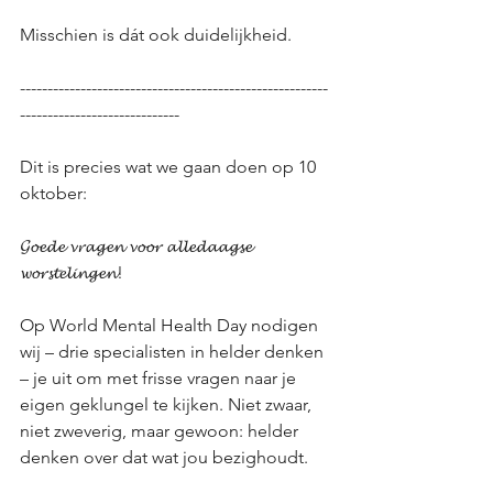
Misschien is dát ook duidelijkheid.
--------------------------------------------------------
-----------------------------
Dit is precies wat we gaan doen op 10 
oktober:
𝓖𝓸𝓮𝓭𝓮 𝓿𝓻𝓪𝓰𝓮𝓷 𝓿𝓸𝓸𝓻 𝓪𝓵𝓵𝓮𝓭𝓪𝓪𝓰𝓼𝓮 
𝔀𝓸𝓻𝓼𝓽𝓮𝓵𝓲𝓷𝓰𝓮𝓷!
Op World Mental Health Day nodigen 
wij – drie specialisten in helder denken  
– je uit om met frisse vragen naar je 
eigen geklungel te kijken. Niet zwaar, 
niet zweverig, maar gewoon: helder 
denken over dat wat jou bezighoudt.