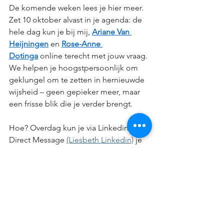
De komende weken lees je hier meer. 
Zet 10 oktober alvast in je agenda: de 
hele dag kun je bij mij, 
Ariane Van 
Heijningen
 en 
Rose-Anne 
Dotinga
 online terecht met jouw vraag. 
We helpen je hoogstpersoonlijk om 
geklungel om te zetten in hernieuwde 
wijsheid – geen gepieker meer, maar 
een frisse blik die je verder brengt.
Hoe? Overdag kun je via Linkedin 
Direct Message 
(Liesbeth Linkedin)
 je 
vragen rechtstreeks aan ons stellen. Je 
ontvangt dan ook een zoom-link voor 
de live sessie vanaf 16 uur. 