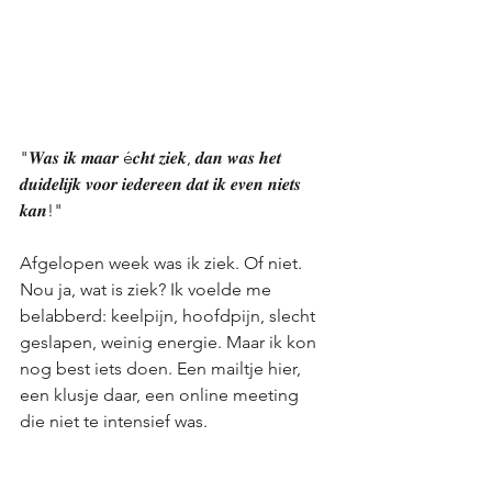
"𝑾𝒂𝒔 𝒊𝒌 𝒎𝒂𝒂𝒓 é𝒄𝒉𝒕 𝒛𝒊𝒆𝒌, 𝒅𝒂𝒏 𝒘𝒂𝒔 𝒉𝒆𝒕 
𝒅𝒖𝒊𝒅𝒆𝒍𝒊𝒋𝒌 𝒗𝒐𝒐𝒓 𝒊𝒆𝒅𝒆𝒓𝒆𝒆𝒏 𝒅𝒂𝒕 𝒊𝒌 𝒆𝒗𝒆𝒏 𝒏𝒊𝒆𝒕𝒔 
𝒌𝒂𝒏!"
Afgelopen week was ik ziek. Of niet. 
Nou ja, wat is ziek? Ik voelde me 
belabberd: keelpijn, hoofdpijn, slecht 
geslapen, weinig energie. Maar ik kon 
nog best iets doen. Een mailtje hier, 
een klusje daar, een online meeting 
die niet te intensief was.