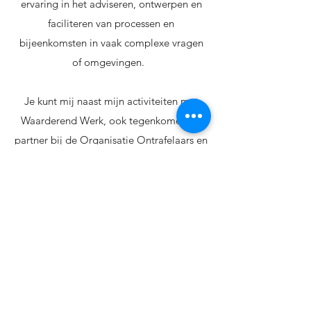
ervaring in het adviseren, ontwerpen en
faciliteren van processen en
bijeenkomsten in vaak complexe vragen
of omgevingen. ​
Je kunt mij naast mijn activiteiten met
Waarderend Werk, ook tegenkomen als
partner bij de
Organisatie Ontrafelaars
en
bij
School in Flow
. Dat lijkt veel, maar
uiteindelijk draait dit allemaal om
hetzelfde: Mensen en organisaties
mobiliseren in een gezonde richting. ​
Ik woon in Voorburg met mijn man Stef en
onze twee kinderen. ​
Als je persoonlijk met me wilt